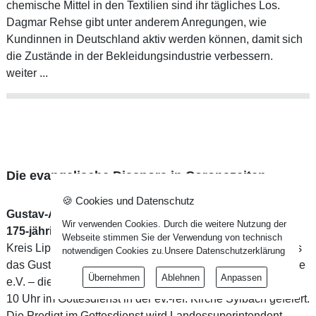
chemische Mittel in den Textilien sind ihr tägliches Los.
Dagmar Rehse gibt unter anderem Anregungen, wie
Kundinnen in Deutschland aktiv werden können, damit sich
die Zustände in der Bekleidungsindustrie verbessern.
weiter ...
Die evangelische Diaspora in Coronazeiten
🍪 Cookies und Datenschutz
Gustav-Adolf-Werk der Lippischen Landeskirche feiert
Wir verwenden Cookies. Durch die weitere Nutzung der
175-jähriges Jubiläum
Webseite stimmen Sie der Verwendung von technisch
Kreis Lippe/Bad Salzuflen-Sylbach. Seit 175 Jahren gibt es
notwendigen Cookies zu.
Unsere Datenschutzerklärung
das Gustav-Adolf-Werk (GAW) der Lippischen Landeskirche
Übernehmen
Ablehnen
Anpassen
e.V. – dieses Jubiläum wird am Sonntag, 1. November, um
10 Uhr im Gottesdienst in der ev.-ref. Kirche Sylbach gefeiert.
Die Predigt im Gottesdienst wird Landessuperintendent