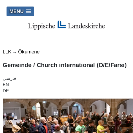
MENU
LLK
Ökumene
→
Gemeinde / Church international (D/E/Farsi)
فارسی
EN
DE