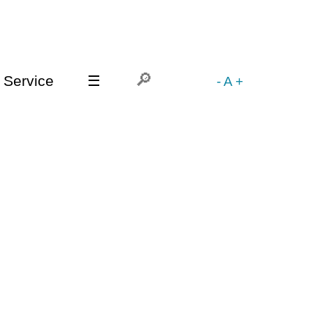
Service
☰
-
A
+