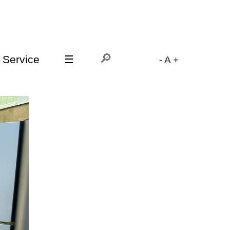
Service
☰
-
A
+