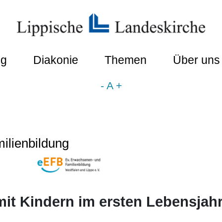
ng
Diakonie
Themen
Über uns
-
A
+
ilienbildung
 mit Kindern im ersten Lebensjah