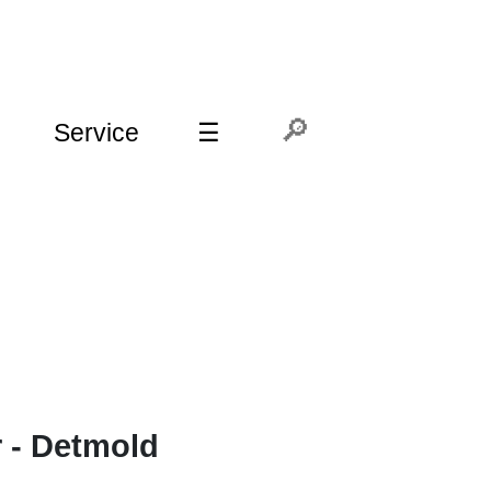
Service
☰
r - Detmold