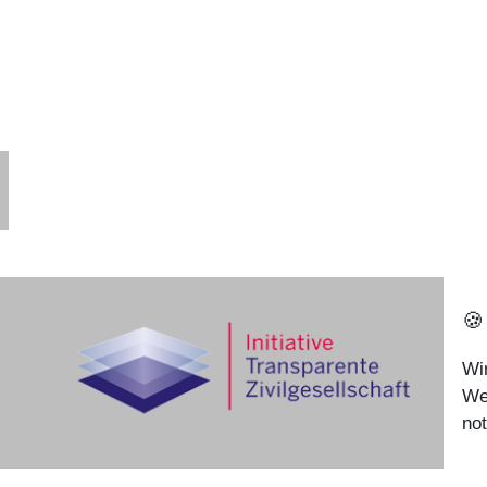
🍪
Wi
We
no