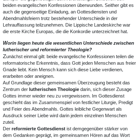
beiden evangelischen Konfessionen überwunden. Seither gibt es
auch die gegenseitige Einladung, an Gottesdiensten und
Abendmahlsfeiern trotz bestehender Unterschiede in der
Lehrauffassung teilzunehmen. Die Lippische Landeskirche war
die erste Kirche Europas, die die Konkordie unterzeichnet hat.
W
orin liegen heute die wesentlichen Unterschiede zwischen
lutherischer und reformierter Theologie?
Z
unächst einmal gilt: beide evangelische Konfessionen teilen die
reformatorische Erkenntnis, dass Gott jeden Menschen aus freier
Gnade liebt. Kein Mensch kann sich diese Liebe verdienen,
erarbeiten oder aneignen.
Auf Grundlage dieser gemeinsamen Überzeugung besteht das
Zentrum der
lutherischen Theologie
darin, sich dieser Zusage
Gottes immer wieder neu zu vergewissern. Im Gottesdienst
geschieht das im Zusammenspiel von festlicher Liturgie, Predigt
und Feier des Abendmahls. Gottes leibliche Gegenwart als
Ausdruck seiner Liebe wird darin jedem einzelnen Menschen
zuteil.
Der
reformierte Gottesdienst
ist demgegenüber stärker von
dem Gedanken geprägt, im gemeinsamen Hören auf das Wort