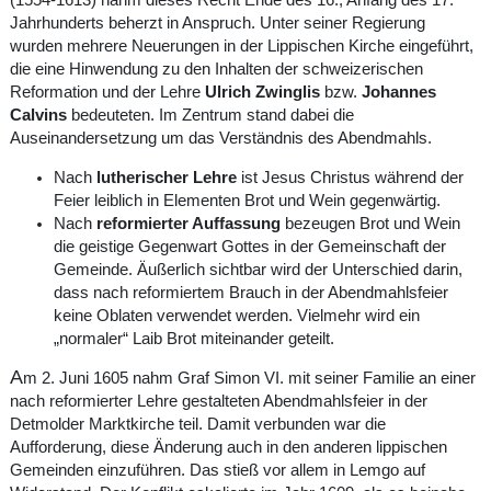
(1554-1613) nahm dieses Recht Ende des 16., Anfang des 17.
Jahrhunderts beherzt in Anspruch. Unter seiner Regierung
wurden mehrere Neuerungen in der Lippischen Kirche eingeführt,
die eine Hinwendung zu den Inhalten der schweizerischen
Reformation und der Lehre
Ulrich Zwinglis
bzw.
Johannes
Calvins
bedeuteten. Im Zentrum stand dabei die
Auseinandersetzung um das Verständnis des Abendmahls.
Nach
lutherischer Lehre
ist Jesus Christus während der
Feier leiblich in Elementen Brot und Wein gegenwärtig.
Nach
reformierter Auffassung
bezeugen Brot und Wein
die geistige Gegenwart Gottes in der Gemeinschaft der
Gemeinde. Äußerlich sichtbar wird der Unterschied darin,
dass nach reformiertem Brauch in der Abendmahlsfeier
keine Oblaten verwendet werden. Vielmehr wird ein
„normaler“ Laib Brot miteinander geteilt.
A
m 2. Juni 1605 nahm Graf Simon VI. mit seiner Familie an einer
nach reformierter Lehre gestalteten Abendmahlsfeier in der
Detmolder Marktkirche teil. Damit verbunden war die
Aufforderung, diese Änderung auch in den anderen lippischen
Gemeinden einzuführen. Das stieß vor allem in Lemgo auf