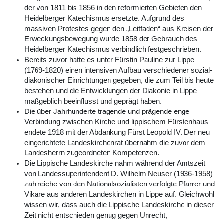
der von 1811 bis 1856 in den reformierten Gebieten den
Heidelberger Katechismus ersetzte. Aufgrund des
massiven Protestes gegen den „Leitfaden“ aus Kreisen der
Erweckungsbewegung wurde 1858 der Gebrauch des
Heidelberger Katechismus verbindlich festgeschrieben.
Bereits zuvor hatte es unter Fürstin Pauline zur Lippe
(1769-1820) einen intensiven Aufbau verschiedener sozial-
diakonischer Einrichtungen gegeben, die zum Teil bis heute
bestehen und die Entwicklungen der Diakonie in Lippe
maßgeblich beeinflusst und geprägt haben.
Die über Jahrhunderte tragende und prägende enge
Verbindung zwischen Kirche und lippischem Fürstenhaus
endete 1918 mit der Abdankung Fürst Leopold IV. Der neu
eingerichtete Landeskirchenrat übernahm die zuvor dem
Landesherrn zugeordneten Kompetenzen.
Die Lippische Landeskirche nahm während der Amtszeit
von Landessuperintendent D. Wilhelm Neuser (1936-1958)
zahlreiche von den Nationalsozialisten verfolgte Pfarrer und
Vikare aus anderen Landeskirchen in Lippe auf. Gleichwohl
wissen wir, dass auch die Lippische Landeskirche in dieser
Zeit nicht entschieden genug gegen Unrecht,