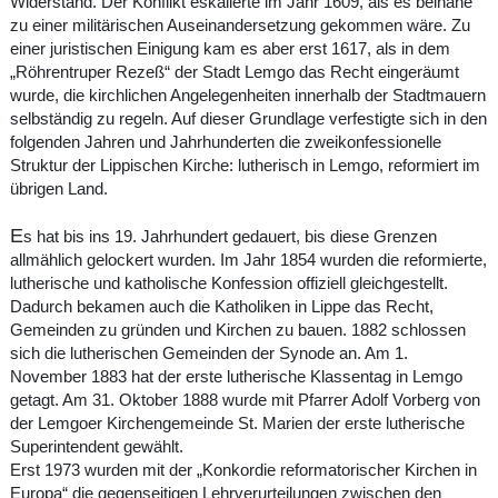
Widerstand. Der Konflikt eskalierte im Jahr 1609, als es beinahe
zu einer militärischen Auseinandersetzung gekommen wäre. Zu
einer juristischen Einigung kam es aber erst 1617, als in dem
„Röhrentruper Rezeß“ der Stadt Lemgo das Recht eingeräumt
wurde, die kirchlichen Angelegenheiten innerhalb der Stadtmauern
selbständig zu regeln. Auf dieser Grundlage verfestigte sich in den
folgenden Jahren und Jahrhunderten die zweikonfessionelle
Struktur der Lippischen Kirche: lutherisch in Lemgo, reformiert im
übrigen Land.
E
s hat bis ins 19. Jahrhundert gedauert, bis diese Grenzen
allmählich gelockert wurden. Im Jahr 1854 wurden die reformierte,
lutherische und katholische Konfession offiziell gleichgestellt.
Dadurch bekamen auch die Katholiken in Lippe das Recht,
Gemeinden zu gründen und Kirchen zu bauen. 1882 schlossen
sich die lutherischen Gemeinden der Synode an. Am 1.
November 1883 hat der erste lutherische Klassentag in Lemgo
getagt. Am 31. Oktober 1888 wurde mit Pfarrer Adolf Vorberg von
der Lemgoer Kirchengemeinde St. Marien der erste lutherische
Superintendent gewählt.
Erst 1973 wurden mit der „Konkordie reformatorischer Kirchen in
Europa“ die gegenseitigen Lehrverurteilungen zwischen den