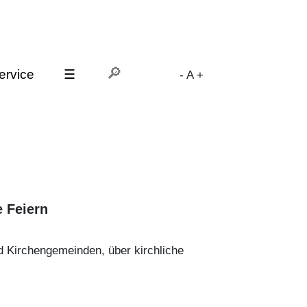
ervice
☰
-
A
+
 Feiern
d Kirchengemeinden, über kirchliche