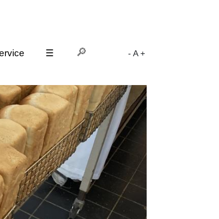
ervice
☰
-
A
+