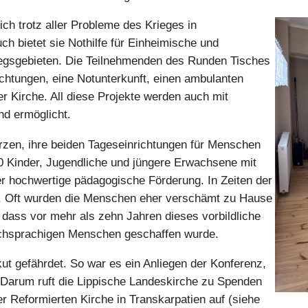
ich trotz aller Probleme des Krieges in
h bietet sie Nothilfe für Einheimische und
iegsgebieten. Die Teilnehmenden des Runden Tisches
chtungen, eine Notunterkunft, einen ambulanten
er Kirche. All diese Projekte werden auch mit
d ermöglicht.
zen, ihre beiden Tageseinrichtungen für Menschen
0 Kinder, Jugendliche und jüngere Erwachsene mit
er hochwertige pädagogische Förderung. In Zeiten der
t. Oft wurden die Menschen eher verschämt zu Hause
 dass vor mehr als zehn Jahren dieses vorbildliche
ischsprachigen Menschen geschaffen wurde.
akut gefährdet. So war es ein Anliegen der Konferenz,
 Darum ruft die Lippische Landeskirche zu Spenden
er Reformierten Kirche in Transkarpatien auf (siehe