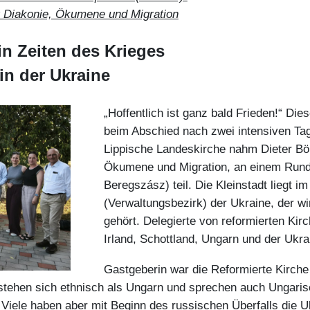
r Diakonie, Ökumene und Migration
in Zeiten des Krieges
in der Ukraine
„Hoffentlich ist ganz bald Frieden!“ Di
beim Abschied nach zwei intensiven Tag
Lippische Landeskirche nahm Dieter Bök
Ökumene und Migration, an einem Runde
Beregszász) teil. Die Kleinstadt liegt i
(Verwaltungsbezirk) der Ukraine, der w
gehört. Delegierte von reformierten Ki
Irland, Schottland, Ungarn und der Ukra
Gastgeberin war die Reformierte Kirche
stehen sich ethnisch als Ungarn und sprechen auch Ungarisc
 Viele haben aber mit Beginn des russischen Überfalls die U