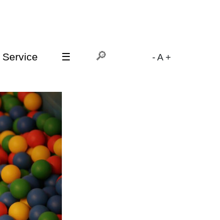
Service
☰
-
A
+