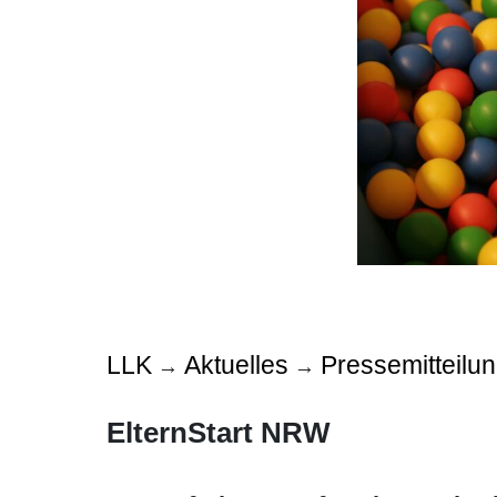
LLK
Aktuelles
Pressemitteilu
→
→
ElternStart NRW