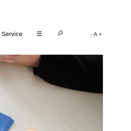
Service
☰
-
A
+