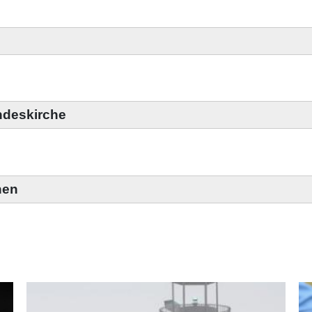
ndeskirche
nen