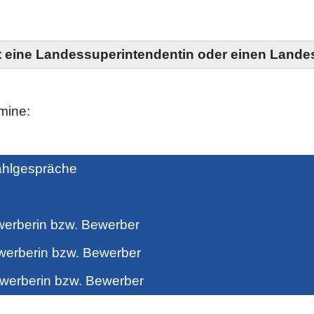
t eine Landessuperintendentin oder einen Lande
mine:
hlgespräche
berin bzw. Bewerber
rberin bzw. Bewerber
erberin bzw. Bewerber